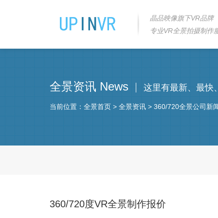
晶品映像旗下VR品牌
专业VR全景拍摄制作
全景资讯 News
这里有最新、最快
当前位置：
全景首页
>
全景资讯
>
360/720全景公司新
360/720度VR全景制作报价