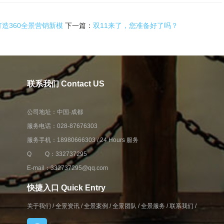
打造360全景营销新模
下一篇：
双11来了，您准备好了吗？
联系我们 Contact US
公司地址：中国·成都
服务电话：028-87676303
服务手机：18980666303 / 24 Hours 服务
Q Q：332737295
E-mail：332737295@qq.com
快捷入口 Quick Entry
关于我们
/
全景资讯
/
全景案例
/
全景团队
/
全景服务
/
联系我们
/